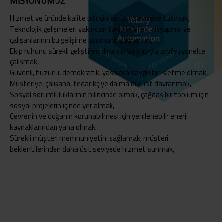
MISYONUMUZ
Hizmet ve üründe kalite bilincini en üst seviyede tutmak,
Teknolojik gelişmeleri yakından takip ederek, altyapının ve
çalışanlarının bu gelişime uyumunu sağlamak,
Ekip ruhunu sürekli geliştiren dinamik bir yapıyla profesyonelce
çalışmak,
Güvenli, huzurlu, demokratik, yasalara saygılı bir işletme olmak,
Müşteriye, çalışana, tedarikçiye daima dürüst davranmak,
Sosyal sorumluluklarının bilincinde olmak, çağdaş bir toplum için
sosyal projelerin içinde yer almak,
Çevrenin ve doğanın korunabilmesi için yenilenebilir enerji
kaynaklarından yana olmak.
Sürekli müşteri memnuniyetini sağlamak, müşteri
beklentilerinden daha üst seviyede hizmet sunmak,