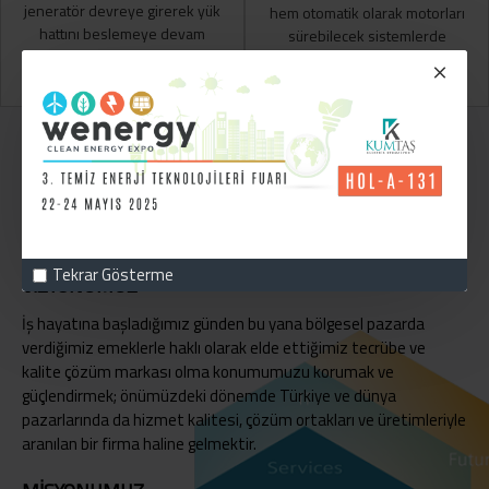
jeneratör devreye girerek yük
hem otomatik olarak motorları
hattını beslemeye devam
sürebilecek sistemlerde
eder.
üretilir..
Tekrar Gösterme
VIZYONUMUZ
İş hayatına başladığımız günden bu yana bölgesel pazarda
verdiğimiz emeklerle haklı olarak elde ettiğimiz tecrübe ve
kalite çözüm markası olma konumumuzu korumak ve
güçlendirmek; önümüzdeki dönemde Türkiye ve dünya
pazarlarında da hizmet kalitesi, çözüm ortakları ve üretimleriyle
aranılan bir firma haline gelmektir.